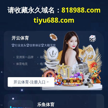
公司简介
ABOUT US
首页
> 公司简介 > 公司理念
一、诚信、创新、服务、共赢
二、务实经营、追求
三、细心于我们的服务，专心于我们的专业
四、团结、开拓、务实、求精
五、质量为先、信誉为重、管理为本、服务为诚
六、凭技术开拓市场，凭管理增创效益，凭服务树立形象