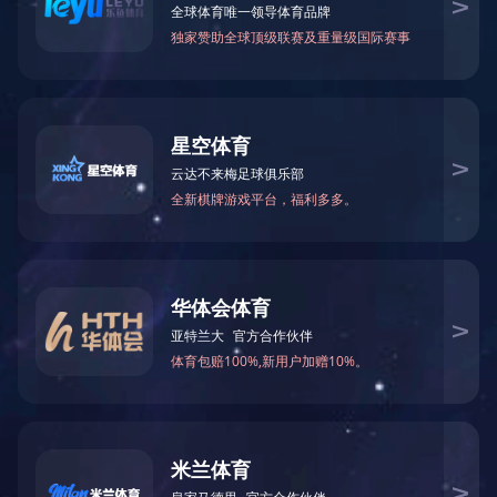
世界杯竞猜（中国）官方网站
联 系 人 ： 翟经理
联系方式：17796609002
传 真：010-59771752
邮 箱：hukwf@163.com
联系地址：北京市通州区砖厂北里142号楼6层7635
微信
名片
公众号
小程序