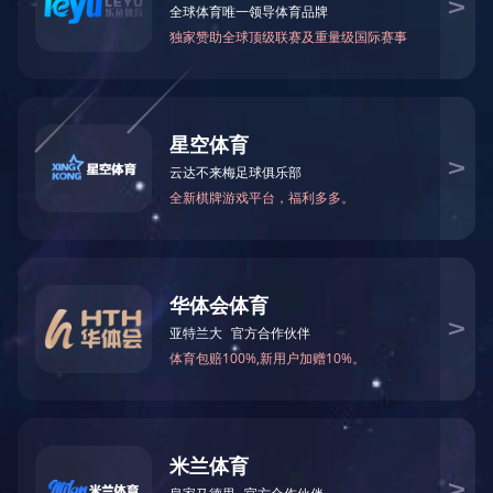
联系方式：17796609002
传 真：010-59771752
邮 箱：hukwf@163.com
联系地址：北京市通州区砖厂北里142号楼6层7635
微信
名片
公众号
小程序