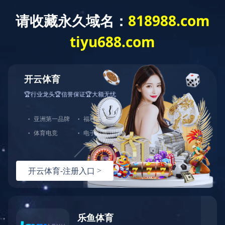
产品展示
PRODUCT
首页
> 产品展示 > 设计制造
设计制造
世界杯竞猜（中国）官方网站
联 系 人 ： 翟经理