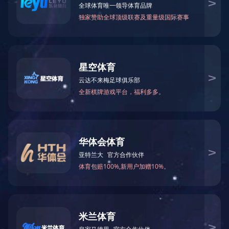
验超过10年的技师就有20人之多，设计制图工程师5人，无论是产品
质量，还是售后服务均居同行业优秀位置，目前公司年产值过千
万。世界杯竞猜（中国）官方网站全体员工秉承着“高素质、严管
理、高质量、高效率”的经营理念，竭诚为各大公司提供高精密的零
部件! 与各业界朋友携手共盟，同创辉煌! 世界杯竞猜（中国）官方
网站是专业提供精密零部件加工业务的民营企业，前身为航天二院
第五精密机械加工车间，属于航天内部加工车间。占地2000多平
米，公司成立于2003年，注册时间为2008年。本公司目前涉及业务
长期加工批量加工和特殊材料加工薄壁零件、精密零件等，在合作
中不断突破技术难题，如与中电集团合作，加工壁厚小于0.1毫米，
光洁度到0.4的钛合金精密零部件，与中国科学院合作激光项目中所
涉及的精密零件的制造。与上市公司神州高铁合作大批量生产零件
项目等多家知名企业，有着超过十多年的良好合作关系。
世界杯竞猜（中国）官方网站
联 系 人 ： 翟经理
联系方式：17796609002