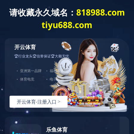
新闻中心
NEWS
首页
> 新闻中心 > 公司新闻
世界杯竞猜（中国）官方网站
发布时间：2024-03-21
自公司成立之日起，我们就一直遵循“为客户创造价值”的原则，凭借
多年的管理经验，通过不断强化员工技能水平和加工设备的更新换
代，及时优化工艺降低成本，及时为客户提供所需的产品及服务，
大限度的满足客户的不同需求。公司拥有60多名专业技工，其中经